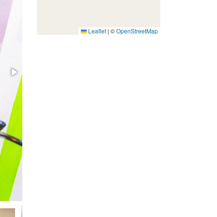
Leaflet
|
©
OpenStreetMap