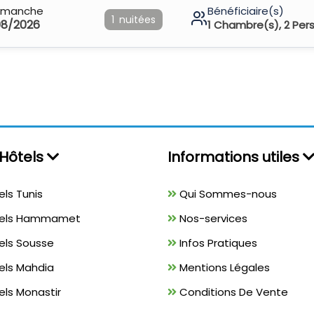
imanche
Bénéficiaire(s)
1
nuitées
08/2026
1
Chambre(s),
2
Per
Hôtels
Informations utiles
ls Tunis
Qui Sommes-nous
els Hammamet
Nos-services
els Sousse
Infos Pratiques
els Mahdia
Mentions Légales
ls Monastir
Conditions De Vente